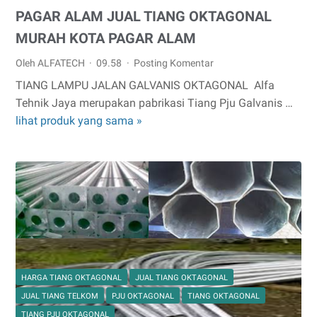
PAGAR ALAM JUAL TIANG OKTAGONAL
MURAH KOTA PAGAR ALAM
Oleh ALFATECH
09.58
Posting Komentar
TIANG LAMPU JALAN GALVANIS OKTAGONAL Alfa
Tehnik Jaya merupakan pabrikasi Tiang Pju Galvanis …
lihat produk yang sama »
PAGAR
ALAM
JUAL
TIANG
OKTAGONAL
MURAH
KOTA
PAGAR
ALAM
HARGA TIANG OKTAGONAL
JUAL TIANG OKTAGONAL
JUAL TIANG TELKOM
PJU OKTAGONAL
TIANG OKTAGONAL
TIANG PJU OKTAGONAL