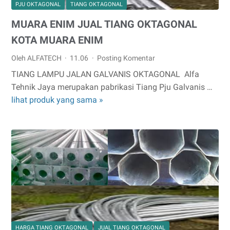
PJU OKTAGONAL
TIANG OKTAGONAL
MUARA ENIM JUAL TIANG OKTAGONAL
KOTA MUARA ENIM
Oleh ALFATECH
11.06
Posting Komentar
TIANG LAMPU JALAN GALVANIS OKTAGONAL Alfa
Tehnik Jaya merupakan pabrikasi Tiang Pju Galvanis …
lihat produk yang sama »
MUARA
ENIM
JUAL
TIANG
OKTAGONAL
KOTA
MUARA
ENIM
HARGA TIANG OKTAGONAL
JUAL TIANG OKTAGONAL