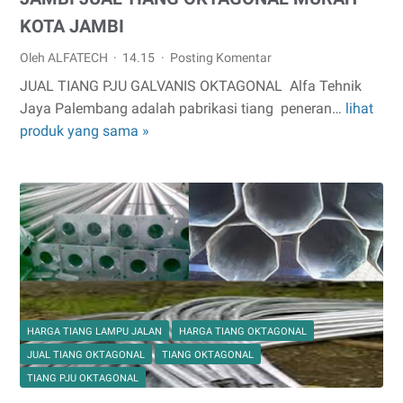
KOTA JAMBI
Oleh ALFATECH
14.15
Posting Komentar
JUAL TIANG PJU GALVANIS OKTAGONAL Alfa Tehnik
Jaya Palembang adalah pabrikasi tiang peneran…
lihat
JAMBI
produk yang sama »
JUAL
TIANG
OKTAGONAL
MURAH
KOTA
JAMBI
HARGA TIANG LAMPU JALAN
HARGA TIANG OKTAGONAL
JUAL TIANG OKTAGONAL
TIANG OKTAGONAL
TIANG PJU OKTAGONAL