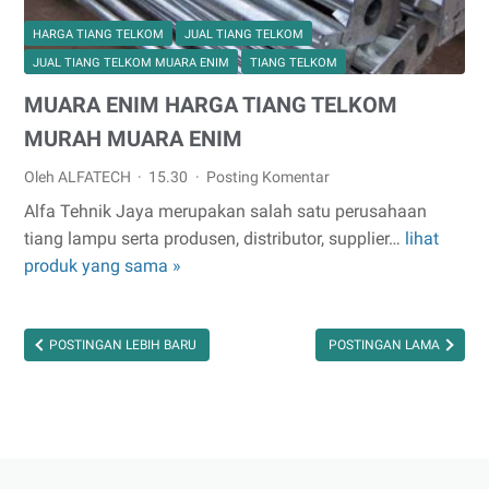
HARGA TIANG TELKOM
JUAL TIANG TELKOM
JUAL TIANG TELKOM MUARA ENIM
TIANG TELKOM
MUARA ENIM HARGA TIANG TELKOM
MURAH MUARA ENIM
Oleh ALFATECH
15.30
Posting Komentar
Alfa Tehnik Jaya merupakan salah satu perusahaan
tiang lampu serta produsen, distributor, supplier…
lihat
MUARA
produk yang sama »
ENIM
HARGA
TIANG
POSTINGAN LEBIH BARU
POSTINGAN LAMA
TELKOM
MURAH
MUARA
ENIM