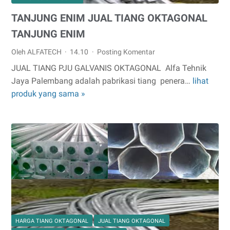
TANJUNG ENIM JUAL TIANG OKTAGONAL
TANJUNG ENIM
Oleh ALFATECH
14.10
Posting Komentar
JUAL TIANG PJU GALVANIS OKTAGONAL Alfa Tehnik
Jaya Palembang adalah pabrikasi tiang penera…
lihat
TANJUNG
produk yang sama »
ENIM
JUAL
TIANG
OKTAGONAL
TANJUNG
ENIM
HARGA TIANG OKTAGONAL
JUAL TIANG OKTAGONAL