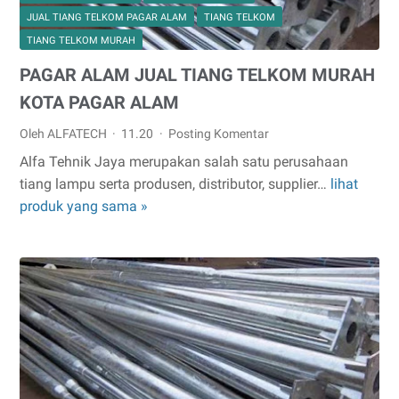
JUAL TIANG TELKOM PAGAR ALAM
TIANG TELKOM
TIANG TELKOM MURAH
PAGAR ALAM JUAL TIANG TELKOM MURAH
KOTA PAGAR ALAM
Oleh ALFATECH
11.20
Posting Komentar
Alfa Tehnik Jaya merupakan salah satu perusahaan
tiang lampu serta produsen, distributor, supplier…
lihat
PAGAR
produk yang sama »
ALAM
JUAL
TIANG
TELKOM
MURAH
KOTA
PAGAR
ALAM