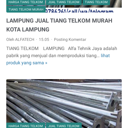
HARGA TIANG TELKOM
JUAL TIANG TELKOM
TIANG TELKOM
TIANG TELKOM MURAH
LAMPUNG JUAL TIANG TELKOM MURAH
KOTA LAMPUNG
Oleh ALFATECH
15.05
Posting Komentar
TIANG TELKOM LAMPUNG Alfa Tehnik Jaya adalah
pabrik yang menjual dan memproduksi tiang…
lihat
LAMPUNG
produk yang sama »
JUAL
TIANG
TELKOM
MURAH
KOTA
LAMPUNG
HARGA TIANG TELKOM
JUAL TIANG TELKOM