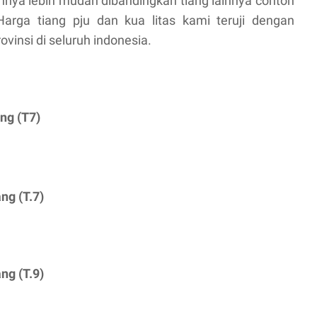
nnya lebih mudah dibandingkan tiang lainnya contoh
Harga tiang pju dan kua litas kami teruji dengan
vinsi di seluruh indonesia.
ang (T7)
ng (T.7)
ng (T.9)